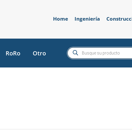
Home
Ingeniería
Construcc
Búsqueda
RoRo
Otro
de
productos