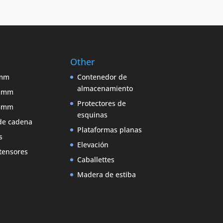
Other
9mm
Contenedor de
almacenamiento
11mm
Protectores de
13mm
esquinas
de cadena
Plataformas planas
s
Elevación
 tensores
Caballettes
Madera de estiba