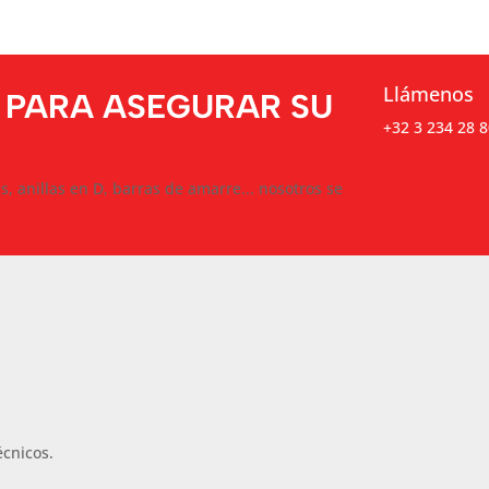
Llámenos
 PARA ASEGURAR SU
+32 3 234 28 8
as, anillas en D, barras de amarre... nosotros se
écnicos.