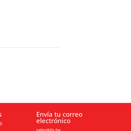
s
Envía tu correo
electrónico
0
sales@ils.be