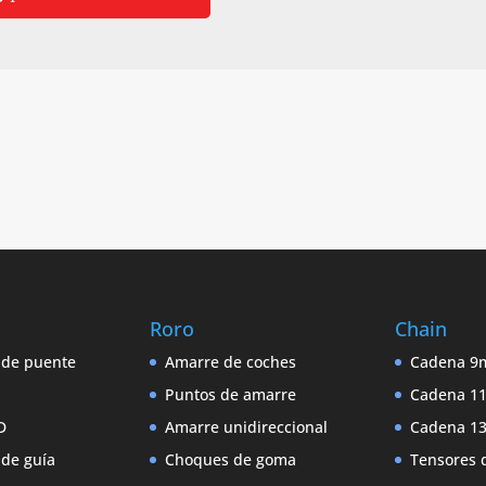
Roro
Chain
 de puente
Amarre de coches
Cadena 
Puntos de amarre
Cadena 
D
Amarre unidireccional
Cadena 
 de guía
Choques de goma
Tensores 