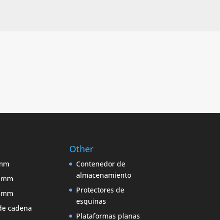
Other
9mm
Contenedor de
almacenamiento
11mm
Protectores de
13mm
esquinas
de cadena
Plataformas planas