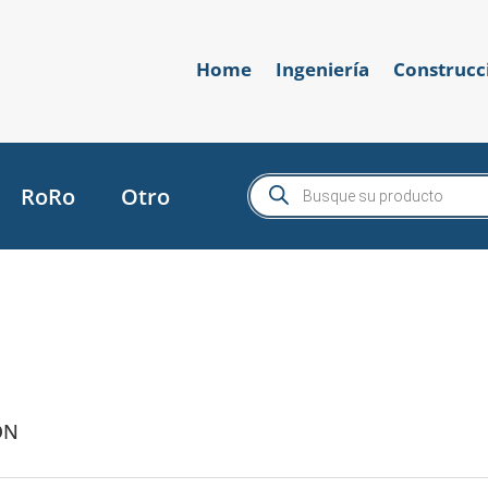
Home
Ingeniería
Construcc
Búsqueda
RoRo
Otro
de
productos
ON