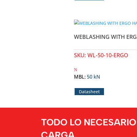
WEBLASHING WITH ERG
SKU:
WL-50-10-ERGO
MBL
:
50 kN
Datasheet
TODO LO NECESARIO
CARGA.