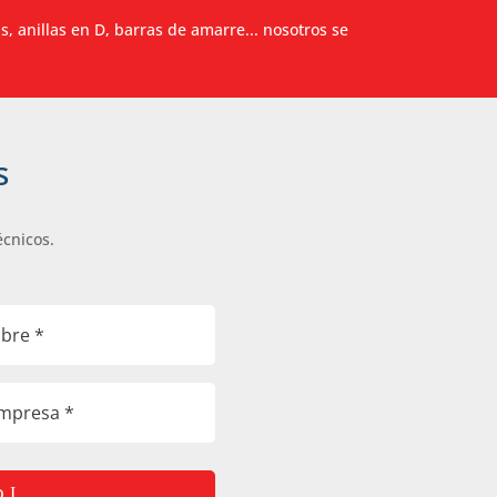
as, anillas en D, barras de amarre... nosotros se
s
écnicos.
o