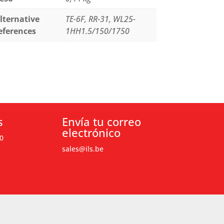
lternative
TE-6F, RR-31, WL25-
eferences
1HH1.5/150/1750
s
Envía tu correo
electrónico
0
sales@ils.be