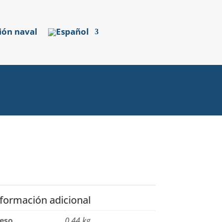
ión naval
nformación adicional
eso
0,44 kg