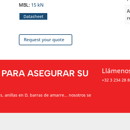
MBL
:
15 kN
A
Datasheet
r
Request your quote
Llámeno
 PARA ASEGURAR SU
+32 3 234 28 8
as, anillas en D, barras de amarre... nosotros se