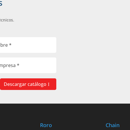
s
écnicos.
Descargar catálogo
Roro
Chain