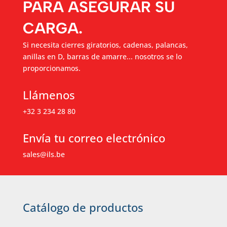
PARA ASEGURAR SU
CARGA.
Si necesita cierres giratorios, cadenas, palancas,
anillas en D, barras de amarre... nosotros se lo
proporcionamos.
Llámenos
+32 3 234 28 80
Envía tu correo electrónico
sales@ils.be
Catálogo de productos