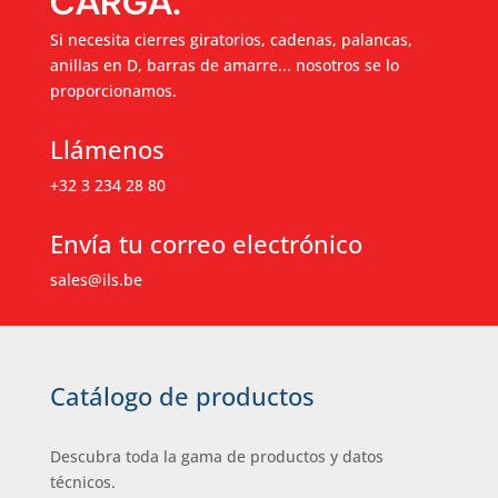
CARGA.
Si necesita cierres giratorios, cadenas, palancas,
anillas en D, barras de amarre... nosotros se lo
proporcionamos.
Llámenos
+32 3 234 28 80
Envía tu correo electrónico
sales@ils.be
Catálogo de productos
Descubra toda la gama de productos y datos
técnicos.