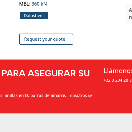
MBL
:
360 kN
A
Datasheet
r
Request your quote
Llámeno
 PARA ASEGURAR SU
+32 3 234 28 8
as, anillas en D, barras de amarre... nosotros se