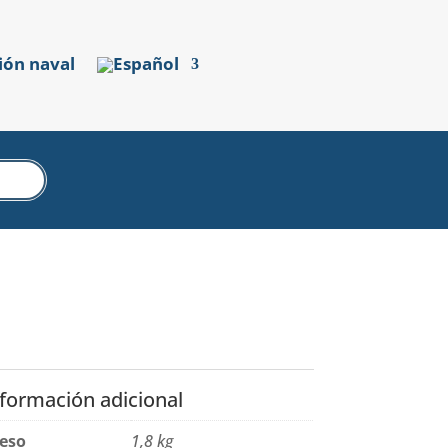
ión naval
nformación adicional
eso
1,8 kg