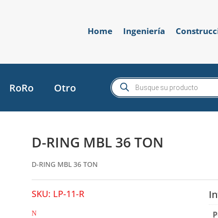
Home
Ingeniería
Construcc
Búsqueda
RoRo
Otro
de
productos
D-RING MBL 36 TON
D-RING MBL 36 TON
SKU:
LP-11-R
I
P