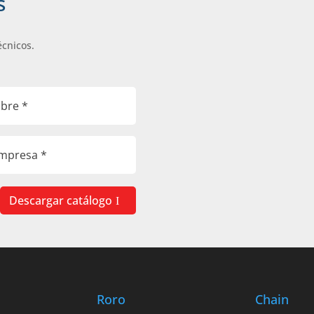
s
écnicos.
Descargar catálogo
Roro
Chain