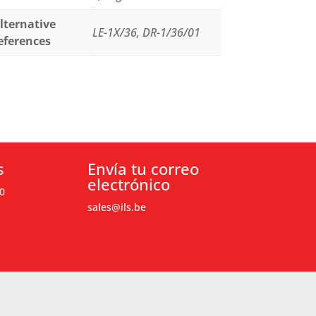
lternative
LE-1X/36, DR-1/36/01
eferences
s
Envía tu correo
electrónico
0
sales@ils.be