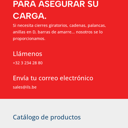
PARA ASEGURAR SU
CARGA.
Si necesita cierres giratorios, cadenas, palancas,
anillas en D, barras de amarre... nosotros se lo
proporcionamos.
Llámenos
+32 3 234 28 80
Envía tu correo electrónico
sales@ils.be
Catálogo de productos