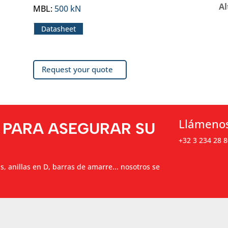
Al
MBL
:
500 kN
Datasheet
Request your quote
Llámeno
 PARA ASEGURAR SU
+32 3 234 28 8
as, anillas en D, barras de amarre... nosotros se