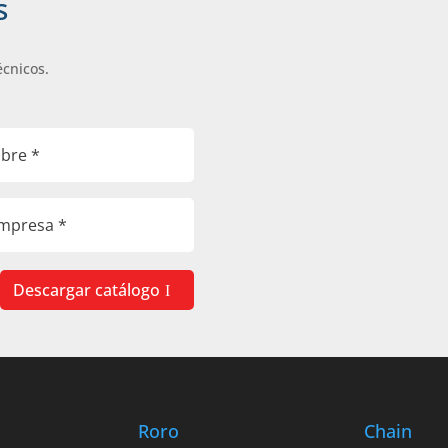
s
écnicos.
Descargar catálogo
Roro
Chain