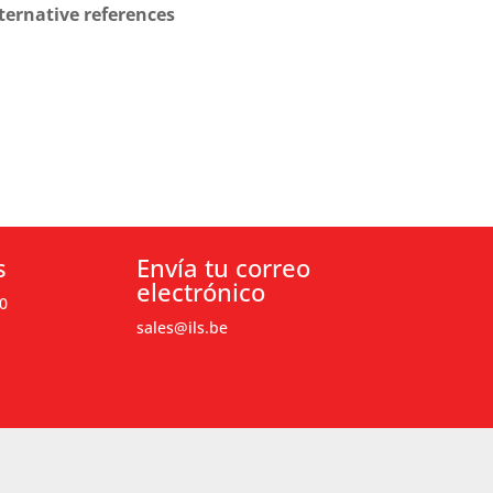
ternative references
s
Envía tu correo
electrónico
0
sales@ils.be