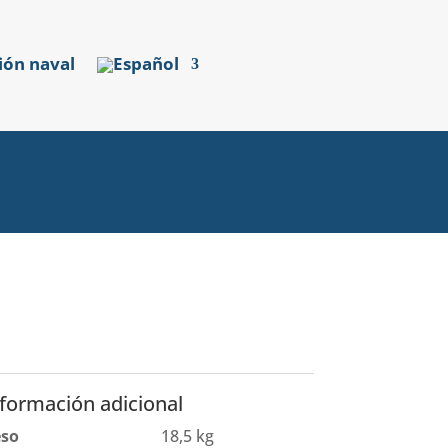
ión naval
nformación adicional
eso
18,5 kg