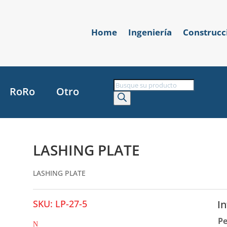
Home
Ingeniería
Construcc
Búsqueda
RoRo
Otro
de
productos
LASHING PLATE
LASHING PLATE
SKU:
LP-27-5
I
P