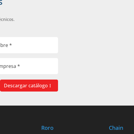
s
écnicos.
Descargar catálogo
Roro
Chain