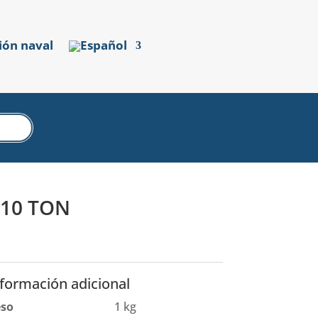
ión naval
10 TON
nformación adicional
eso
1 kg