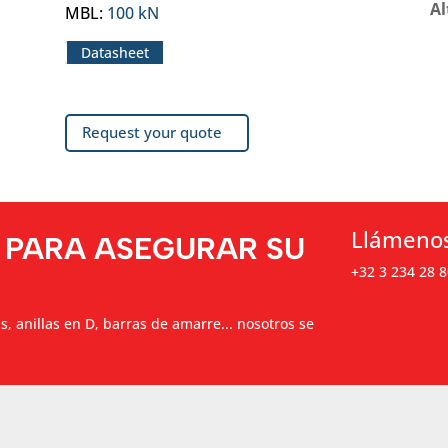
Al
MBL
:
100 kN
Datasheet
Request your quote
Llámeno
 PARA ASEGURAR SU
+32 3 234 28 8
as, anillas en D, barras de amarre... nosotros se