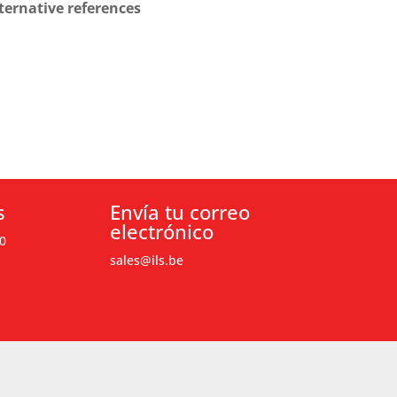
ternative references
s
Envía tu correo
electrónico
0
sales@ils.be