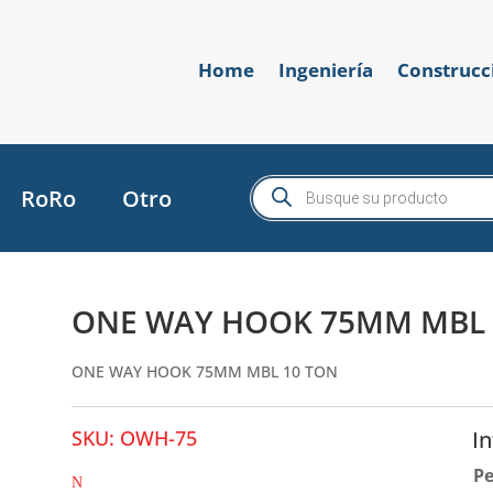
Home
Ingeniería
Construcc
Búsqueda
RoRo
Otro
de
productos
ONE WAY HOOK 75MM MBL 
ONE WAY HOOK 75MM MBL 10 TON
SKU:
OWH-75
I
P