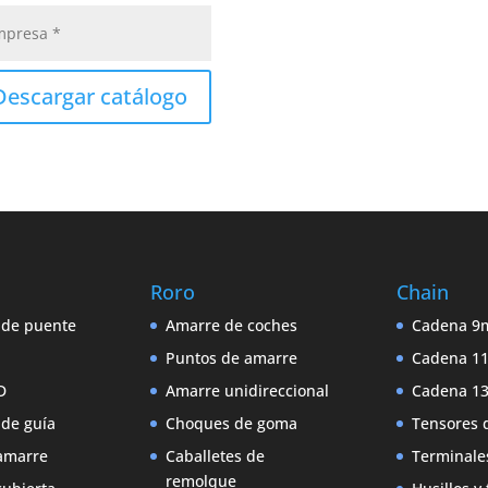
Descargar catálogo
Roro
Chain
 de puente
Amarre de coches
Cadena 
Puntos de amarre
Cadena 
D
Amarre unidireccional
Cadena 
 de guía
Choques de goma
Tensores 
amarre
Caballetes de
Terminale
remolque