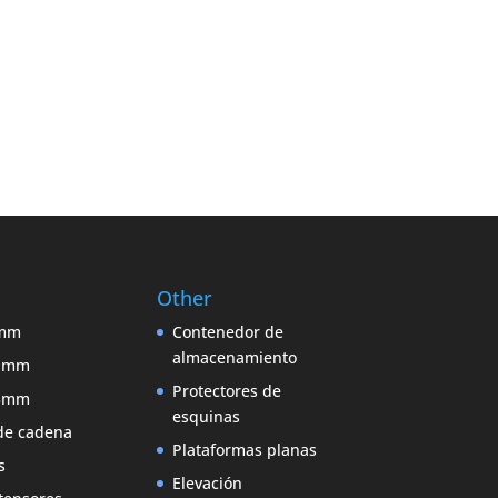
Other
9mm
Contenedor de
almacenamiento
11mm
Protectores de
13mm
esquinas
de cadena
Plataformas planas
s
Elevación