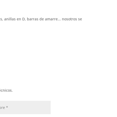
Llámenos
+32 3 234 28 8
as, anillas en D, barras de amarre... nosotros se
écnicos.