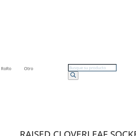
Búsqueda
RoRo
Otro
de
productos
RAISED CLOVERLEAF SOCK