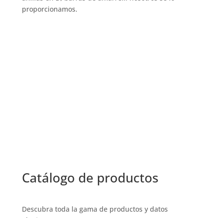
proporcionamos.
Llámenos
+32 3 234 28 80
Envía tu correo electrónico
sales@ils.be
Catálogo de productos
Descubra toda la gama de productos y datos