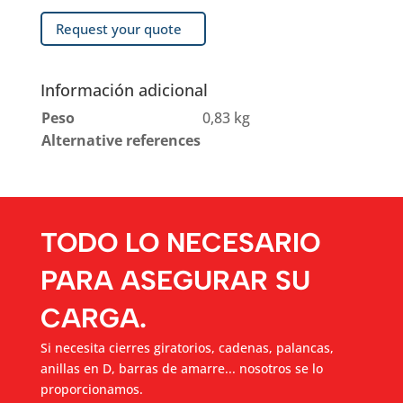
Request your quote
Información adicional
Peso
0,83 kg
Alternative references
TODO LO NECESARIO
PARA ASEGURAR SU
CARGA.
Si necesita cierres giratorios, cadenas, palancas,
anillas en D, barras de amarre... nosotros se lo
proporcionamos.