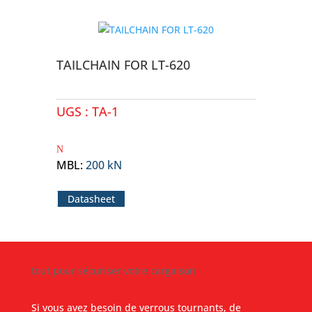
TAILCHAIN FOR LT-620
UGS :
TA-1
MBL
:
200 kN
Datasheet
tout pour sécuriser votre cargaison
Si vous avez besoin de verrous tournants, de