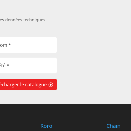
s
les données techniques.
écharger le catalogue
Roro
Chain