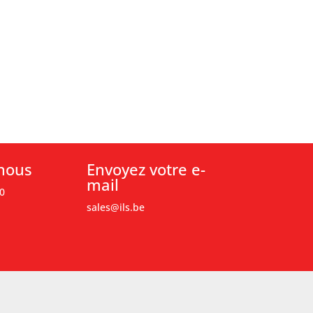
nous
Envoyez votre e-
mail
0
sales@ils.be