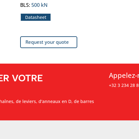
BLS
:
500 kN
Datasheet
Request your quote
Appelez-
ER VOTRE
+32 3 234 28 8
haînes, de leviers, d'anneaux en D, de barres