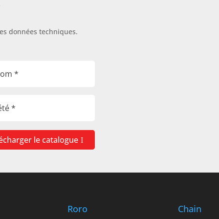
s
les données techniques.
écharger le catalogue
Roro
Chain