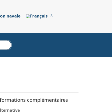
ion navale
nformations complémentaires
lternative