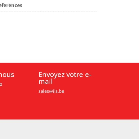
eferences
nous
Envoyez votre e-
mail
0
sales@ils.be