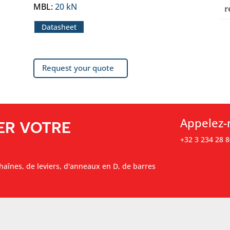
MBL
:
20 kN
r
Datasheet
Request your quote
Appelez-
ER VOTRE
+32 3 234 28 8
haînes, de leviers, d'anneaux en D, de barres