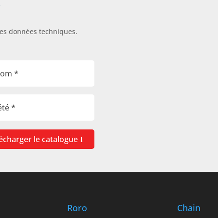
s
les données techniques.
écharger le catalogue
Roro
Chain