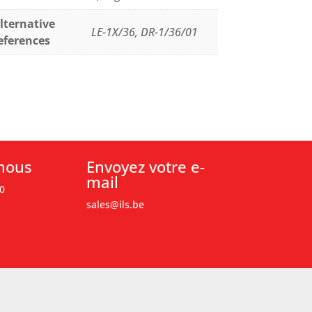
lternative
LE-1X/36, DR-1/36/01
eferences
nous
Envoyez votre e-
mail
0
sales@ils.be