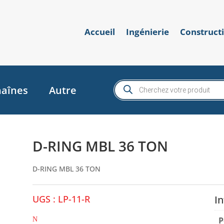
Accueil
Ingénierie
Construct
Recherche
aînes
Autre
de
produits
D-RING MBL 36 TON
D-RING MBL 36 TON
UGS :
LP-11-R
I
P