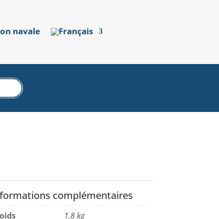
ion navale
nformations complémentaires
oids
1,8 kg