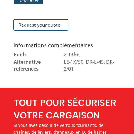
Datasheet
Request your quote
Informations complémentaires
Poids
2,49 kg
Alternative
LE-1X/50, DR-L/45, DR-
references
2/01
TOUT POUR SÉCURISER
VOTRE CARGAISON
Si vous avez besoin de verrous tournants, de
chaînes, de leviers, d'anneaux en D, de barres