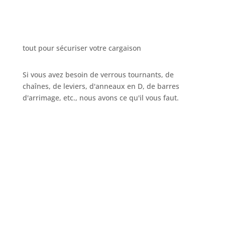
tout pour sécuriser votre cargaison
Si vous avez besoin de verrous tournants, de
chaînes, de leviers, d'anneaux en D, de barres
d'arrimage, etc., nous avons ce qu'il vous faut.
Appelez-nous
+32 3 234 28 80
Envoyez votre e-mail
sales@ils.be