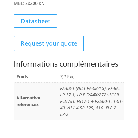
MBL
:
2x200 kN
Datasheet
Request your quote
Informations complémentaires
Poids
7,19 kg
FA-08-1 (NIET FA-08-1G), FF-8A,
LP 17.1, LP-E-F/R4X/272×16/III,
Alternative
F-3/WH, F517-1 + F2500-1, 1-01-
references
40, A11.4-58-125, A16, ELP-2,
LP-2