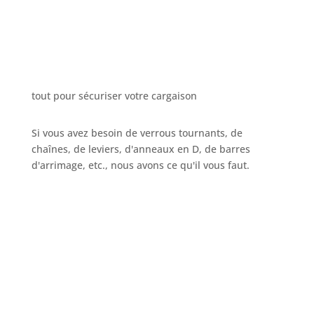
tout pour sécuriser votre cargaison
Si vous avez besoin de verrous tournants, de
chaînes, de leviers, d'anneaux en D, de barres
d'arrimage, etc., nous avons ce qu'il vous faut.
Appelez-nous
+32 3 234 28 80
Envoyez votre e-mail
sales@ils.be