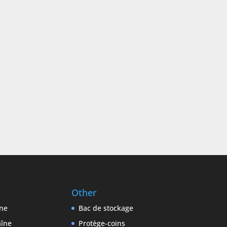
Other
ne
Bac de stockage
îne
Protège-coins