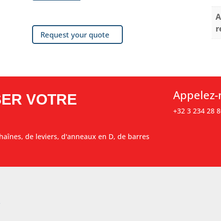
A
r
Request your quote
Appelez-
SER VOTRE
+32 3 234 28 8
haînes, de leviers, d'anneaux en D, de barres
s