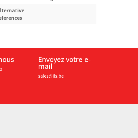
lternative
eferences
nous
Envoyez votre e-
mail
0
sales@ils.be