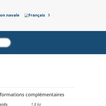
ion navale
nformations complémentaires
oids
1,8 kg