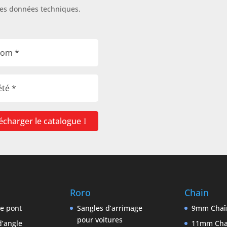
les données techniques.
écharger le catalogue
Roro
Chain
e pont
Sangles d’arrimage
9mm Chaî
pour voitures
’angle
11mm Cha