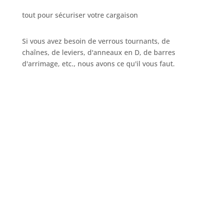
tout pour sécuriser votre cargaison
Si vous avez besoin de verrous tournants, de
chaînes, de leviers, d'anneaux en D, de barres
d'arrimage, etc., nous avons ce qu'il vous faut.
Appelez-nous
+32 3 234 28 80
Envoyez votre e-mail
sales@ils.be