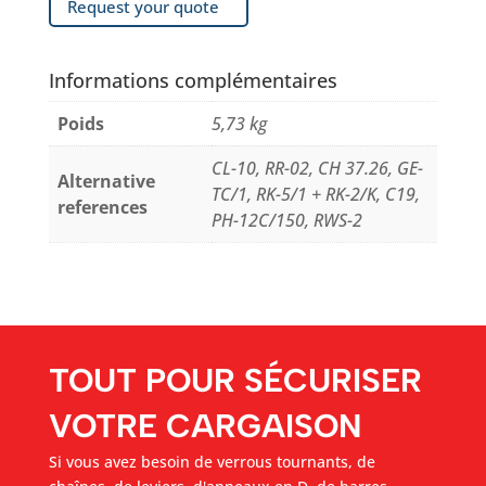
Request your quote
Informations complémentaires
Poids
5,73 kg
CL-10, RR-02, CH 37.26, GE-
Alternative
TC/1, RK-5/1 + RK-2/K, C19,
references
PH-12C/150, RWS-2
TOUT POUR SÉCURISER
VOTRE CARGAISON
Si vous avez besoin de verrous tournants, de