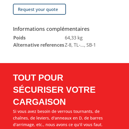
Request your quote
Informations complémentaires
Poids
64,33 kg
Alternative references
Z-8, TL-…, SB-1
TOUT POUR
SÉCURISER VOTRE
CARGAISON
Si vous avez besoin de verrous tournants, de
chaînes, de leviers, d'anneaux en D, de barres
d'arrimage, etc., nous avons ce qu'il vous faut.