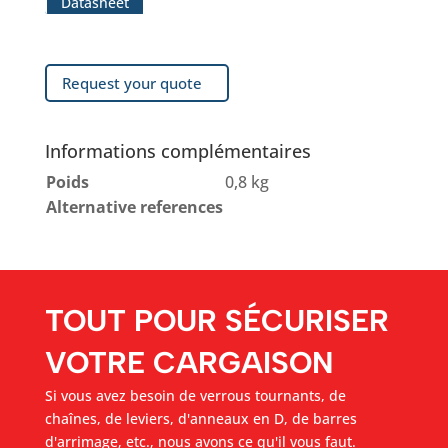
Datasheet
Request your quote
Informations complémentaires
Poids
0,8 kg
Alternative references
TOUT POUR SÉCURISER
VOTRE CARGAISON
Si vous avez besoin de verrous tournants, de
chaînes, de leviers, d'anneaux en D, de barres
d'arrimage, etc., nous avons ce qu'il vous faut.