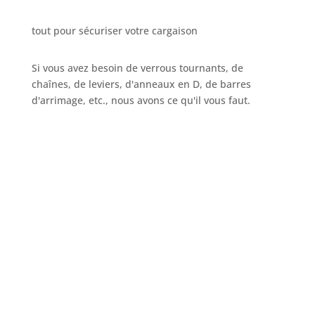
tout pour sécuriser votre cargaison
Si vous avez besoin de verrous tournants, de
chaînes, de leviers, d'anneaux en D, de barres
d'arrimage, etc., nous avons ce qu'il vous faut.
Appelez-nous
+32 3 234 28 80
Envoyez votre e-mail
sales@ils.be