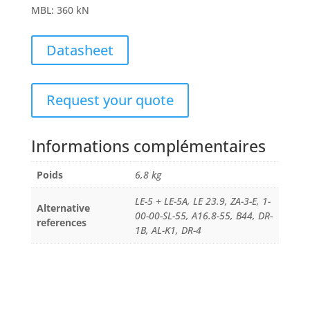
MBL
:
360 kN
Datasheet
Request your quote
Informations complémentaires
Poids
6,8 kg
LE-5 + LE-5A, LE 23.9, ZA-3-E, 1-
Alternative
00-00-SL-55, A16.8-55, B44, DR-
references
1B, AL-K1, DR-4