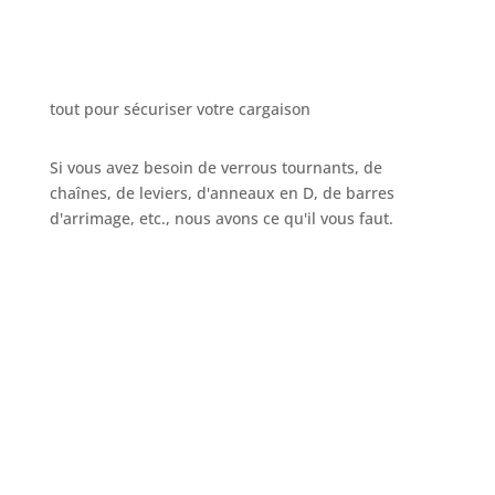
tout pour sécuriser votre cargaison
Si vous avez besoin de verrous tournants, de
chaînes, de leviers, d'anneaux en D, de barres
d'arrimage, etc., nous avons ce qu'il vous faut.
Appelez-nous
+32 3 234 28 80
Envoyez votre e-mail
sales@ils.be