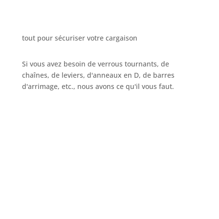
tout pour sécuriser votre cargaison
Si vous avez besoin de verrous tournants, de
chaînes, de leviers, d'anneaux en D, de barres
d'arrimage, etc., nous avons ce qu'il vous faut.
Appelez-nous
+32 3 234 28 80
Envoyez votre e-mail
sales@ils.be