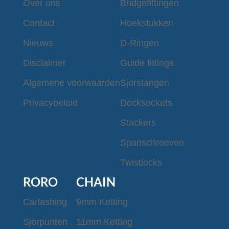
Over ons
Bridgefittingen
Contact
Hoekstukken
Nieuws
D-Ringen
Disclaimer
Guide fittings
Algemene voorwaarden
Sjorstangen
Privacybeleid
Decksockets
Stackers
Spanschroeven
Twistlocks
RORO
CHAIN
Carlashing
9mm Ketting
Sjorpunten
11mm Ketting