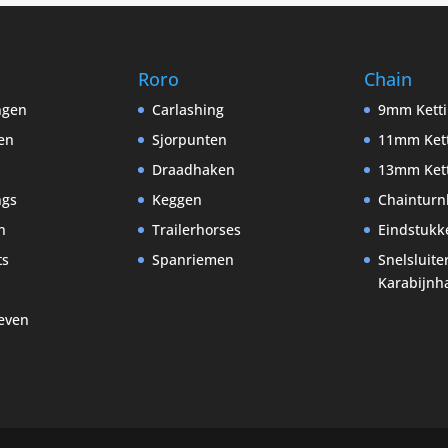
Roro
Chain
ingen
Carlashing
9mm Kett
en
Sjorpunten
11mm Ket
Draadhaken
13mm Ket
ngs
Keggen
Chainturn
n
Trailerhorses
Eindstukk
ts
Spanriemen
Snelsluite
Karabijnh
even