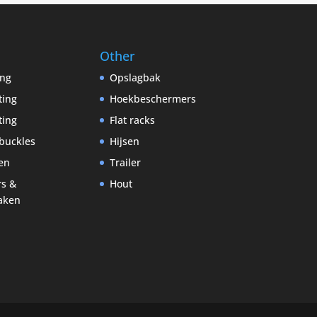
Other
ing
Opslagbak
ting
Hoekbeschermers
ting
Flat racks
buckles
Hijsen
en
Trailer
rs &
Hout
aken