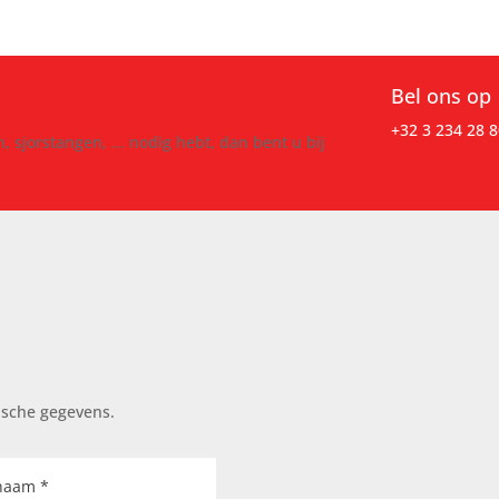
Bel ons op
+32 3 234 28 8
, sjorstangen, ... nodig hebt, dan bent u bij
ische gegevens.