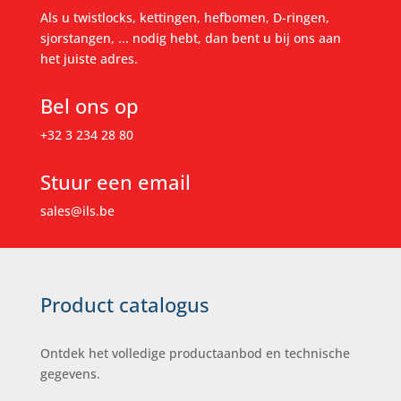
Als u twistlocks, kettingen, hefbomen, D-ringen,
sjorstangen, ... nodig hebt, dan bent u bij ons aan
het juiste adres.
Bel ons op
+32 3 234 28 80
Stuur een email
sales@ils.be
Product catalogus
Ontdek het volledige productaanbod en technische
gegevens.