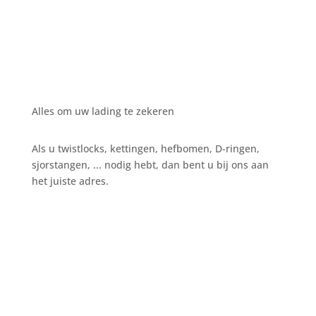
Alles om uw lading te zekeren
Als u twistlocks, kettingen, hefbomen, D-ringen,
sjorstangen, ... nodig hebt, dan bent u bij ons aan
het juiste adres.
Bel ons op
+32 3 234 28 80
Stuur een email
sales@ils.be