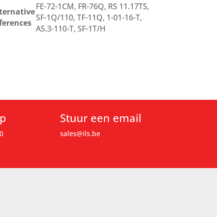
FE-72-1CM, FR-76Q, RS 11.17TS,
ternative
SF-1Q/110, TF-11Q, 1-01-16-T,
ferences
A5.3-110-T, SF-1T/H
op
Stuur een email
0
sales@ils.be