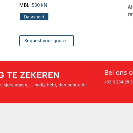
MBL
:
500 kN
Al
re
Datasheet
Request your quote
Bel ons 
G TE ZEKEREN
+32 3 234 28 8
, sjorstangen, ... nodig hebt, dan bent u bij