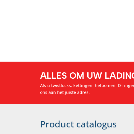
ALLES OM UW LADIN
Als u twistlocks, kettingen, hefbomen, D-ringen
ons aan het juiste adres.
Product catalogus