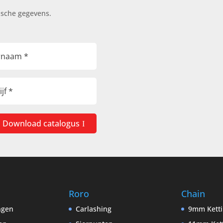
ische gegevens.
Download catalogus
Roro
Chain
ingen
Carlashing
9mm Kett