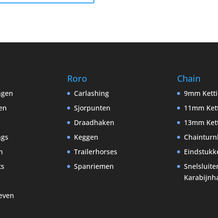
Roro
Chain
ingen
Carlashing
9mm Kett
en
Sjorpunten
11mm Ket
Draadhaken
13mm Ket
ngs
Keggen
Chainturn
n
Trailerhorses
Eindstukk
ts
Spanriemen
Snelsluite
Karabijnh
even