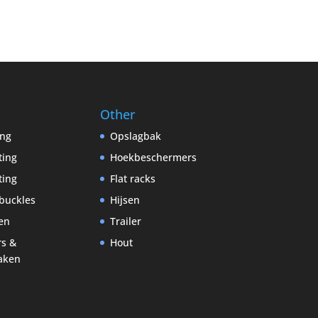
Other
ing
Opslagbak
ting
Hoekbeschermers
ting
Flat racks
buckles
Hijsen
en
Trailer
rs &
Hout
aken