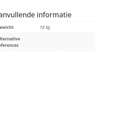
anvullende informatie
ewicht
10 kg
lternative
eferences
Stuur een email
0
sales@ils.be