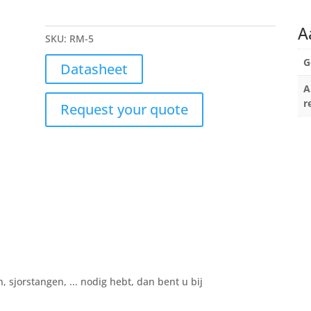
A
SKU:
RM-5
G
Datasheet
A
r
Request your quote
Bel ons op
+32 3 234 28 8
, sjorstangen, ... nodig hebt, dan bent u bij