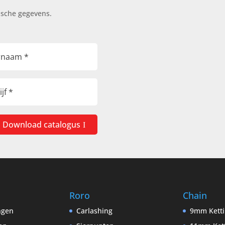
ische gegevens.
Download catalogus
Roro
Chain
ingen
Carlashing
9mm Kett