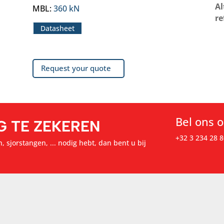
Al
MBL
:
360 kN
re
Datasheet
Request your quote
Bel ons 
G TE ZEKEREN
+32 3 234 28 8
, sjorstangen, ... nodig hebt, dan bent u bij