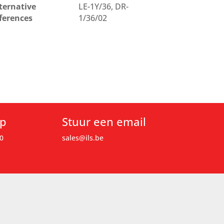
ternative
LE-1Y/36, DR-
ferences
1/36/02
op
Stuur een email
0
sales@ils.be