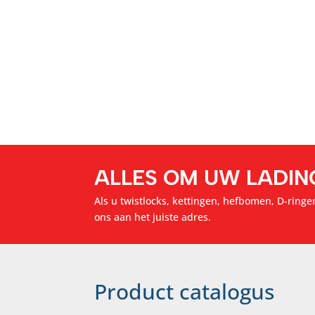
ALLES OM UW LADIN
Als u twistlocks, kettingen, hefbomen, D-ringen
ons aan het juiste adres.
Product catalogus