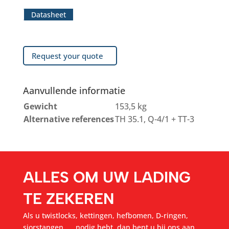
Datasheet
Request your quote
Aanvullende informatie
Gewicht
153,5 kg
Alternative references
TH 35.1, Q-4/1 + TT-3
ALLES OM UW LADING
TE ZEKEREN
Als u twistlocks, kettingen, hefbomen, D-ringen,
sjorstangen, ... nodig hebt, dan bent u bij ons aan