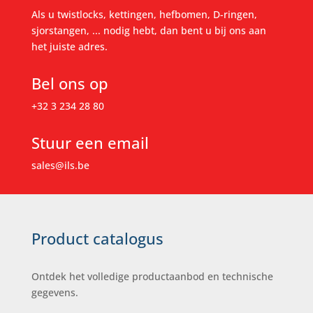
Als u twistlocks, kettingen, hefbomen, D-ringen,
sjorstangen, ... nodig hebt, dan bent u bij ons aan
het juiste adres.
Bel ons op
+32 3 234 28 80
Stuur een email
sales@ils.be
Product catalogus
Ontdek het volledige productaanbod en technische
gegevens.