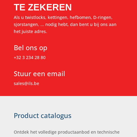
TE ZEKEREN
Als u twistlocks, kettingen, hefbomen, D-ringen,
sjorstangen, ... nodig hebt, dan bent u bij ons aan
het juiste adres.
Bel ons op
+32 3 234 28 80
Stuur een email
sales@ils.be
Product catalogus
Ontdek het volledige productaanbod en technische