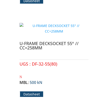
Datasheet
U-FRAME DECKSOCKET 55° //
CC=258MM
UGS :
DF-32-55(80)
MBL
:
500 kN
Datasheet