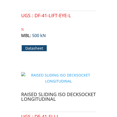
UGS :
DF-41-LIFT-EYE-L
MBL
:
500 kN
Datasheet
RAISED SLIDING ISO DECKSOCKET
LONGITUDINAL
UGS :
DF-41-SLI-L