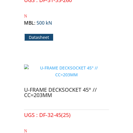
UGS :
DF-31-55-260
MBL
:
500 kN
Datasheet
U-FRAME DECKSOCKET 45° //
CC=203MM
UGS :
DF-32-45(25)