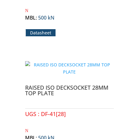
MBL
:
500 kN
Datasheet
RAISED ISO DECKSOCKET 28MM
TOP PLATE
UGS :
DF-41[28]
MBL
:
500 kN