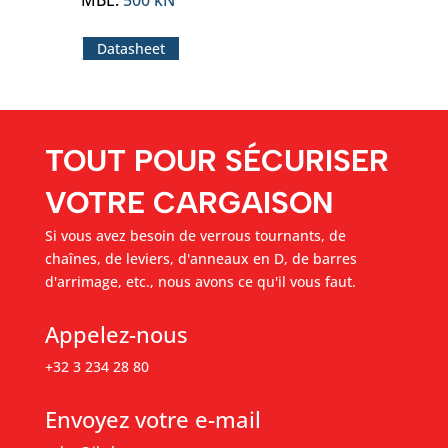
MBL
:
500 kN
Datasheet
TOUT POUR SÉCURISER
VOTRE CARGAISON
Si vous avez besoin de verrous tournants, de
chaînes, de leviers, d'anneaux en D, de barres
d'arrimage, etc., nous avons ce qu'il vous faut.
Appelez-nous
+32 3 234 28 80
Envoyez votre e-mail