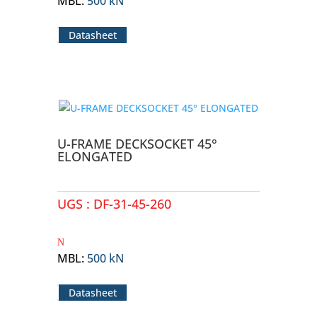
MBL
:
500 kN
Datasheet
U-FRAME DECKSOCKET 45°
ELONGATED
UGS :
DF-31-45-260
MBL
:
500 kN
Datasheet