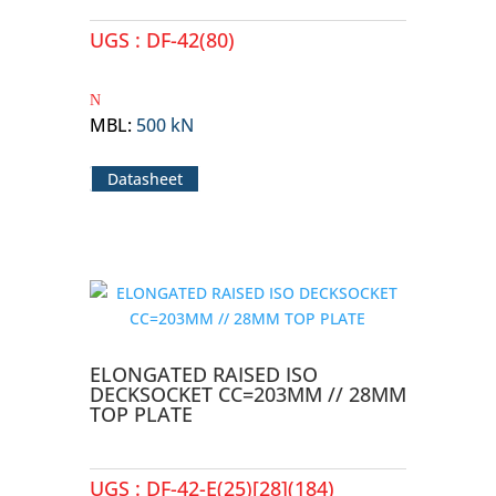
UGS :
DF-42(80)
MBL
:
500 kN
Datasheet
ELONGATED RAISED ISO
DECKSOCKET CC=203MM // 28MM
TOP PLATE
UGS :
DF-42-E(25)[28](184)