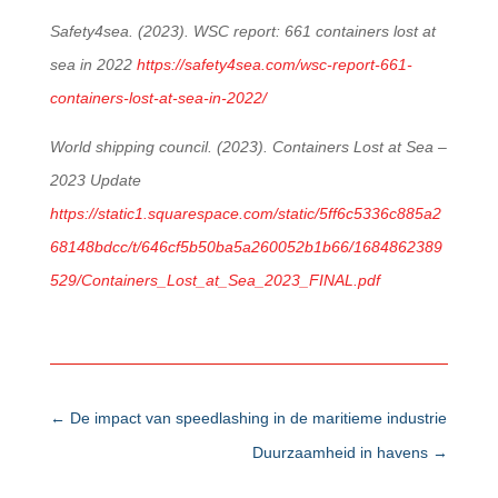
Safety4sea. (2023). WSC report: 661 containers lost at
sea in 2022
https://safety4sea.com/wsc-report-661-
containers-lost-at-sea-in-2022/
World shipping council. (2023). Containers Lost at Sea –
2023 Update
https://static1.squarespace.com/static/5ff6c5336c885a2
68148bdcc/t/646cf5b50ba5a260052b1b66/1684862389
529/Containers_Lost_at_Sea_2023_FINAL.pdf
←
De impact van speedlashing in de maritieme industrie
Duurzaamheid in havens
→